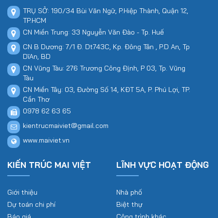
TRỤ SỞ: 190/34 Bùi Văn Ngữ, P.Hiệp Thành, Quận 12,
TP.HCM
CN Miền Trung: 33 Nguyễn Văn Đào - Tp. Huế
CN B Dương: 7/1 Đ. Dt743C, Kp. Đông Tân , P.D An, Tp
DĩAn, BD
CN Vũng Tàu: 276 Trương Công Định, P 03, Tp. Vũng
Tàu
CN Miền Tây: 03, Đường Số 14, KĐT 5A, P. Phú Lợi, TP.
Cần Thơ
0978 62 63 65
kientrucmaiviet@gmail.com
www.maiviet.vn
KIẾN TRÚC MAI VIỆT
LĨNH VỰC HOẠT ĐỘNG
Giới thiệu
Nhà phố
Dự toán chi phí
Biệt thự
Báo giá
Công trình khác