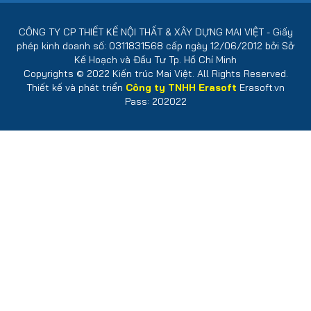
CÔNG TY CP THIẾT KẾ NỘI THẤT & XÂY DỰNG MAI VIỆT - Giấy
phép kinh doanh số: 0311831568 cấp ngày 12/06/2012 bởi Sở
Kế Hoạch và Đầu Tư Tp. Hồ Chí Minh
Copyrights © 2022 Kiến trúc Mai Việt. All Rights Reserved.
Thiết kế và phát triển
Công ty TNHH Erasoft
Erasoft.vn
Pass: 202022