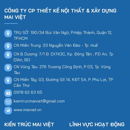
CÔNG TY CP THIẾT KẾ NỘI THẤT & XÂY DỰNG
MAI VIỆT
TRỤ SỞ: 190/34 Bùi Văn Ngữ, P.Hiệp Thành, Quận 12,
TP.HCM
CN Miền Trung: 33 Nguyễn Văn Đào - Tp. Huế
CN B Dương: 7/1 Đ. Dt743C, Kp. Đông Tân , P.D An, Tp
DĩAn, BD
CN Vũng Tàu: 276 Trương Công Định, P 03, Tp. Vũng
Tàu
CN Miền Tây: 03, Đường Số 14, KĐT 5A, P. Phú Lợi, TP.
Cần Thơ
0978 62 63 65
kientrucmaiviet@gmail.com
www.maiviet.vn
KIẾN TRÚC MAI VIỆT
LĨNH VỰC HOẠT ĐỘNG