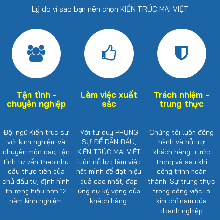
Lý do vì sao bạn nên chọn KIẾN TRÚC MAI VIỆT
Tận tình -
Làm việc xuất
Trách nhiệm -
chuyên nghiệp
sắc
trung thực
Đội ngũ Kiến trúc sư
Với tư duy PHỤNG
Chúng tôi luôn đồng
với kinh nghiệm và
SỰ ĐỂ DẪN ĐẦU,
hành và hỗ trợ
chuyên môn cao, tận
KIẾN TRÚC MAI VIỆT
khách hàng trước
tình tư vấn theo nhu
luôn nỗ lực làm việc
trong và sau khi
cầu thực tiễn của
hết mình để đạt hiệu
công trình hoàn
chủ đầu tư, định hình
quả cao nhất, đáp
thành. Sự trung thực
thương hiệu hơn 12
ứng sự kỳ vọng của
trong công việc là
năm kinh nghiệm.
khách hàng.
kim chỉ nam của
doanh nghiệp