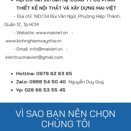
THIẾT KẾ NỘI THẤT VÀ XÂY DỰNG MAI VIỆT
- Ðịa chỉ: 190/34 Bùi Văn Ngữ, Phường Hiệp Thành,
Quận 12, Tp.HCM
- Website: www.maiviet.vn -
www.kinhnghiemxaynha.vn
- Email: info@maiviet.vn -
kientrucmaiviet@gmail.com
Hotline: 0978 62 63 65
Zalo: 0988 54 50 40
Nguyễn Duy Quý
Vp: 028 66 53 55 45
VÌ SAO BẠN NÊN CHỌN
CHÚNG TÔI