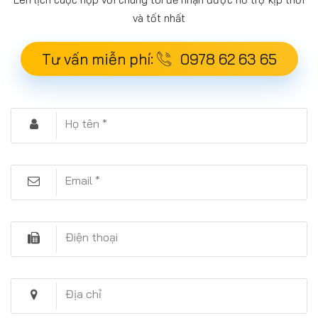
và tốt nhất
Tư vấn miễn phí:
0978 62 63 65
Họ tên *
Email *
Điện thoại
Địa chỉ