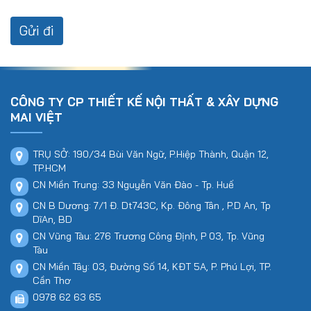
CÔNG TY CP THIẾT KẾ NỘI THẤT & XÂY DỰNG
MAI VIỆT
TRỤ SỞ: 190/34 Bùi Văn Ngữ, P.Hiệp Thành, Quận 12,
TP.HCM
CN Miền Trung: 33 Nguyễn Văn Đào - Tp. Huế
CN B Dương: 7/1 Đ. Dt743C, Kp. Đông Tân , P.D An, Tp
DĩAn, BD
CN Vũng Tàu: 276 Trương Công Định, P 03, Tp. Vũng
Tàu
CN Miền Tây: 03, Đường Số 14, KĐT 5A, P. Phú Lợi, TP.
Cần Thơ
0978 62 63 65