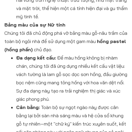
hai vòng tròn nghệ thuật trừu tượng, như mặt trăng
và mặt trời, thể hiện một cá tính hiện đại và gu thẩm
mỹ tinh tế.
Bảng màu của sự Nữ tính
Chúng tôi đã chủ động phá vỡ bảng màu gỗ-nâu trầm của
toàn bộ ngôi nhà để sử dụng một gam màu
hồng pastel
(hồng phấn)
chủ đạo.
Đa dạng kết cấu:
Để màu hồng không bị nhàm
chán, chúng tôi đã ứng dụng nhiều kết cấu vật liệu:
vách tường là lam gỗ sọc dọc sơn hồng, đầu giường
bọc nệm cũng mang tông hồng với hoa văn dệt nổi.
Sự đa dạng này tạo ra trải nghiệm thị giác và xúc
giác phong phú.
Cân bằng:
Toàn bộ sự ngọt ngào này được cân
bằng lại bởi sàn nhà sáng màu và hệ cửa sổ khung
gỗ tự nhiên—một "chữ ký" kiến trúc xuyên suốt, kết