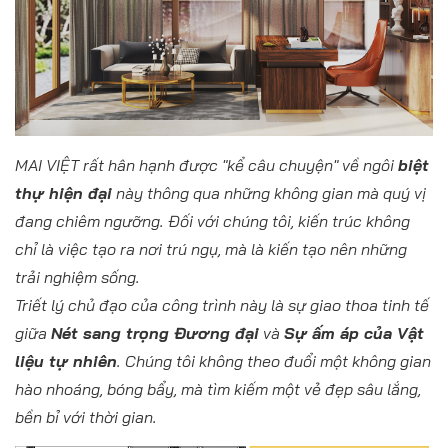
MAI VIỆT rất hân hạnh được "kể câu chuyện" về ngôi
biệt
thự hiện đại
này thông qua những không gian mà quý vị
đang chiêm ngưỡng. Đối với chúng tôi, kiến trúc không
chỉ là việc tạo ra nơi trú ngụ, mà là kiến tạo nên những
trải nghiệm sống.
Triết lý chủ đạo của công trình này là sự giao thoa tinh tế
giữa
Nét sang trọng Đương đại
và
Sự ấm áp của Vật
liệu tự nhiên
. Chúng tôi không theo đuổi một không gian
hào nhoáng, bóng bẩy, mà tìm kiếm một vẻ đẹp sâu lắng,
bền bỉ với thời gian.