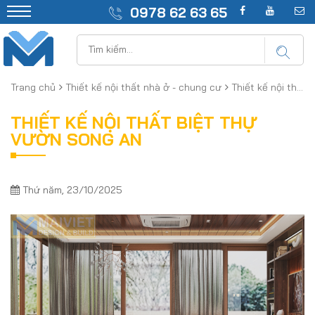
0978 62 63 65
Trang chủ
Thiết kế nội thất nhà ở - chung cư
Thiết kế nội thất biệt thự vườn Song An
THIẾT KẾ NỘI THẤT BIỆT THỰ
VƯỜN SONG AN
Thứ năm, 23/10/2025