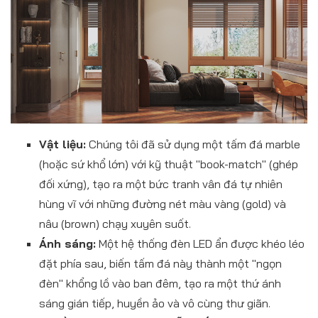
Vật liệu:
Chúng tôi đã sử dụng một tấm đá marble
(hoặc sứ khổ lớn) với kỹ thuật "book-match" (ghép
đối xứng), tạo ra một bức tranh vân đá tự nhiên
hùng vĩ với những đường nét màu vàng (gold) và
nâu (brown) chạy xuyên suốt.
Ánh sáng:
Một hệ thống đèn LED ẩn được khéo léo
đặt phía sau, biến tấm đá này thành một "ngọn
đèn" khổng lồ vào ban đêm, tạo ra một thứ ánh
sáng gián tiếp, huyền ảo và vô cùng thư giãn.