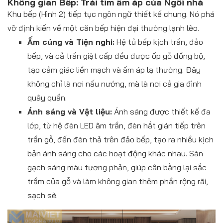
Không gian Bếp: Trái tim ấm áp của Ngôi nhà
Khu bếp (Hình 2) tiếp tục ngôn ngữ thiết kế chung. Nó phá
vỡ định kiến về một căn bếp hiện đại thường lạnh lẽo.
Ấm cúng và Tiện nghi:
Hệ tủ bếp kịch trần, đảo
bếp, và cả trần giật cấp đều được ốp gỗ đồng bộ,
tạo cảm giác liền mạch và ấm áp lạ thường. Đây
không chỉ là nơi nấu nướng, mà là nơi cả gia đình
quây quần.
Ánh sáng và Vật liệu:
Ánh sáng được thiết kế đa
lớp, từ hệ đèn LED âm trần, đèn hắt gián tiếp trên
trần gỗ, đến đèn thả trên đảo bếp, tạo ra nhiều kịch
bản ánh sáng cho các hoạt động khác nhau. Sàn
gạch sáng màu tương phản, giúp cân bằng lại sắc
trầm của gỗ và làm không gian thêm phần rộng rãi,
sạch sẽ.