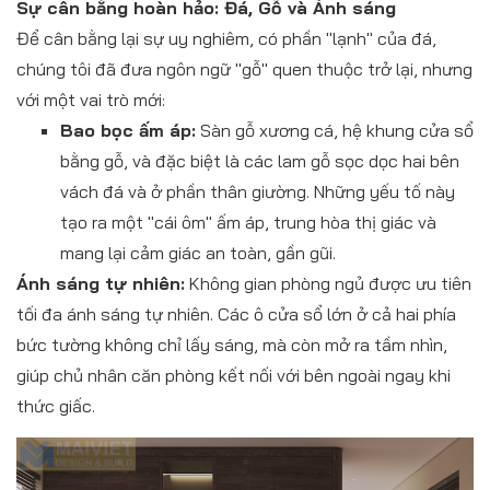
Sự cân bằng hoàn hảo: Đá, Gỗ và Ánh sáng
Để cân bằng lại sự uy nghiêm, có phần "lạnh" của đá,
chúng tôi đã đưa ngôn ngữ "gỗ" quen thuộc trở lại, nhưng
với một vai trò mới:
Bao bọc ấm áp:
Sàn gỗ xương cá, hệ khung cửa sổ
bằng gỗ, và đặc biệt là các lam gỗ sọc dọc hai bên
vách đá và ở phần thân giường. Những yếu tố này
tạo ra một "cái ôm" ấm áp, trung hòa thị giác và
mang lại cảm giác an toàn, gần gũi.
Ánh sáng tự nhiên:
Không gian phòng ngủ được ưu tiên
tối đa ánh sáng tự nhiên. Các ô cửa sổ lớn ở cả hai phía
bức tường không chỉ lấy sáng, mà còn mở ra tầm nhìn,
giúp chủ nhân căn phòng kết nối với bên ngoài ngay khi
thức giấc.