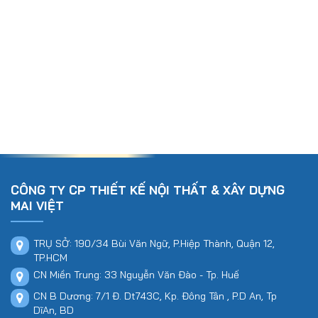
CÔNG TY CP THIẾT KẾ NỘI THẤT & XÂY DỰNG
MAI VIỆT
TRỤ SỞ: 190/34 Bùi Văn Ngữ, P.Hiệp Thành, Quận 12,
TP.HCM
CN Miền Trung: 33 Nguyễn Văn Đào - Tp. Huế
CN B Dương: 7/1 Đ. Dt743C, Kp. Đông Tân , P.D An, Tp
DĩAn, BD