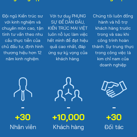
Đội ngũ Kiến trúc sư
Với tư duy PHỤNG
Chúng tôi luôn đồng
với kinh nghiệm và
SỰ ĐỂ DẪN ĐẦU,
hành và hỗ trợ
chuyên môn cao, tận
KIẾN TRÚC MAI VIỆT
khách hàng trước
tình tư vấn theo nhu
luôn nỗ lực làm việc
trong và sau khi
cầu thực tiễn của
hết mình để đạt hiệu
công trình hoàn
chủ đầu tư, định hình
quả cao nhất, đáp
thành. Sự trung thực
thương hiệu hơn 12
ứng sự kỳ vọng của
trong công việc là
năm kinh nghiệm.
khách hàng.
kim chỉ nam của
doanh nghiệp
+30
+10,000
+30
Nhân viên
Khách hàng
Đối tác