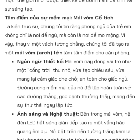
một "thế giới nhỏ" được thiết kế để ươm mầm cá tính và
sự sáng tạo.
Tâm điểm của sự mềm mại: Mái vòm Cổ tích
Là kiến trúc sư, chúng tôi tin rằng phòng ngủ của trẻ em
không chỉ là nơi để ngủ, mà còn là nơi để mơ mộng. Vì
vậy, thay vì một vách tường phẳng, chúng tôi đã tạo ra
một
mái vòm (arch) lớn
làm tâm điểm cho căn phòng.
Ngôn ngữ thiết kế:
Mái vòm này đóng vai trò như
một "cổng trời" thu nhỏ, vừa tạo chiều sâu, vừa
mang lại cảm giác che chở, an toàn cho giấc ngủ.
Đường cong mềm mại của nó đối lập hoàn toàn với
các đường thẳng, góc cạnh thường thấy, mang đến
sự thư thái ngay lập tức.
Ánh sáng và Nghệ thuật:
Bên trong mái vòm, hệ
đèn LED hắt sáng gián tiếp tạo ra một vầng hào
quang êm dịu. Nổi bật trên nền tường trắng kem là