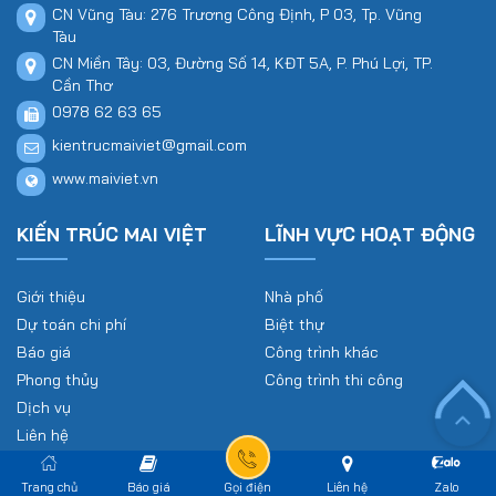
CN Vũng Tàu: 276 Trương Công Định, P 03, Tp. Vũng
Tàu
CN Miền Tây: 03, Đường Số 14, KĐT 5A, P. Phú Lợi, TP.
Cần Thơ
0978 62 63 65
kientrucmaiviet@gmail.com
www.maiviet.vn
KIẾN TRÚC MAI VIỆT
LĨNH VỰC HOẠT ĐỘNG
Giới thiệu
Nhà phố
Dự toán chi phí
Biệt thự
Báo giá
Công trình khác
Phong thủy
Công trình thi công
Dịch vụ
Liên hệ
ĐĂNG KÝ NHẬN EMAIL
Trang chủ
Báo giá
Gọi điện
Liên hệ
Zalo