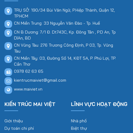
TRỤ SỞ: 190/34 Bùi Văn Ngữ, P.Hiệp Thành, Quận 12,
TP.HCM
CN Miền Trung: 33 Nguyễn Văn Đào - Tp. Huế
CN B Dương: 7/1 Đ. Dt743C, Kp. Đông Tân , P.D An, Tp
DĩAn, BD
CN Vũng Tàu: 276 Trương Công Định, P 03, Tp. Vũng
Tàu
CN Miền Tây: 03, Đường Số 14, KĐT 5A, P. Phú Lợi, TP.
Cần Thơ
0978 62 63 65
kientrucmaiviet@gmail.com
www.maiviet.vn
KIẾN TRÚC MAI VIỆT
LĨNH VỰC HOẠT ĐỘNG
Giới thiệu
Nhà phố
Dự toán chi phí
Biệt thự