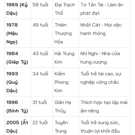
1969 (Kỷ
58 tuổi
Đại Trạch
Tứ Tấn Tài - Làm ăn
Dậu)
Thổ
phát đạt.
1978
49 tuổi
Thiên
Nhất Cát - Mọi việc
(Mậu
Thượng
hanh thông.
Ngọ)
Hỏa
1984
43 tuổi
Hải Trung
Nhì Nghi - Nhà cửa
(Giáp Tý)
Kim
hưng vượng.
1993
34 tuổi
Kiếm
Tuổi trẻ tài cao, sự
(Quý
Phong
nghiệp vững chắc.
Dậu)
Kim
1996
31 tuổi
Giản Hạ
Thích hợp tạo lập mái
(Bính Tý)
Thủy
ấm riêng.
2005 (Ất
22 tuổi
Tuyền
Tuổi trẻ sung sức,
Dậu)
Trung
thuận lợi khởi đầu.