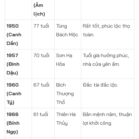
(Âm
lịch)
1950
77 tuổi
Tùng
Rất tốt, phúc lộc thọ
(Canh
Bách Mộc
toàn.
Dần)
1957
70 tuổi
Sơn Hạ
Tuổi già hưởng phúc,
(Đinh
Hỏa
nhà cửa yên ấm.
Dậu)
1960
67 tuổi
Bích
Đắc tài đắc lộc.
(Canh
Thượng
Tý)
Thổ
1966
61 tuổi
Thiên Hà
Bản mệnh năm, thuận
(Bính
Thủy
lợi khởi công.
Ngọ)