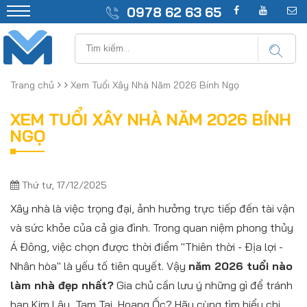
0978 62 63 65
Trang chủ
Xem Tuổi Xây Nhà Năm 2026 Bính Ngọ
XEM TUỔI XÂY NHÀ NĂM 2026 BÍNH
NGỌ
Thứ tư, 17/12/2025
Xây nhà là việc trọng đại, ảnh hưởng trực tiếp đến tài vận
và sức khỏe của cả gia đình. Trong quan niệm phong thủy
Á Đông, việc chọn được thời điểm "Thiên thời - Địa lợi -
Nhân hòa" là yếu tố tiên quyết. Vậy
năm 2026 tuổi nào
làm nhà đẹp nhất?
Gia chủ cần lưu ý những gì để tránh
hạn Kim Lâu, Tam Tai, Hoang Ốc? Hãy cùng tìm hiểu chi