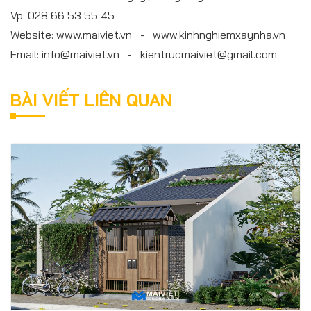
Vp: 028 66 53 55 45
Website: www.maiviet.vn - www.kinhnghiemxaynha.vn
Email: info@maiviet.vn - kientrucmaiviet@gmail.com
BÀI VIẾT LIÊN QUAN