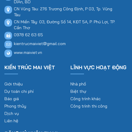
DĩAn, BD
CN Vũng Tàu: 276 Trương Công Định, P 03, Tp. Vũng
Tàu
CN Miền Tây: 03, Đường Số 14, KĐT 5A, P. Phú Lợi, TP.
Cần Thơ
0978 62 63 65
kientrucmaiviet@gmail.com
www.maiviet.vn
KIẾN TRÚC MAI VIỆT
LĨNH VỰC HOẠT ĐỘNG
Giới thiệu
Nhà phố
Dự toán chi phí
Biệt thự
Báo giá
Công trình khác
Phong thủy
Công trình thi công
Dịch vụ
Liên hệ