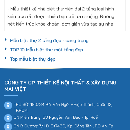
- Mẫu thiết kế nhà biệt thự hiện đại 2 tầng loại hình
kiến trúc rất được nhiều bạn trẻ ưa chuộng. Đường
nét kiến trúc khỏe khoắn, đơn giản vừa tạo sự nhẹ
nhàng cho công trình...
Mẫu biệt thự 2 tầng đẹp - sang trọng
Xem thêm
Thứ sáu, 30/06/2023
TOP 10 Mẫu biệt thự một tầng đẹp
Top mẫu biệt thự đẹp
CÔNG TY CP THIẾT KẾ NỘI THẤT & XÂY DỰNG
MAI VIỆT
TRỤ SỞ: 190/34 Bùi Văn Ngữ, P.Hiệp Thành, Quận 12,
TP.HCM
CN Miền Trung: 33 Nguyễn Văn Đào - Tp. Huế
CN B Dương: 7/1 Đ. Dt743C, Kp. Đông Tân , P.D An, Tp