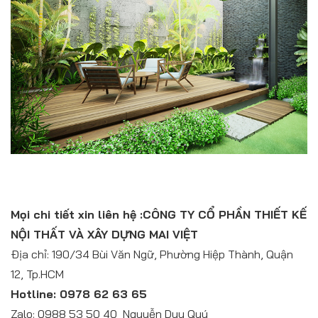
Mọi chi tiết xin liên hệ :CÔNG TY CỔ PHẦN THIẾT KẾ
NỘI THẤT VÀ XÂY DỰNG MAI VIỆT
Ðịa chỉ: 190/34 Bùi Văn Ngữ, Phường Hiệp Thành, Quận
12, Tp.HCM
Hotline: 0978 62 63 65
Zalo: 0988 53 50 40 Nguyễn Duy Quý