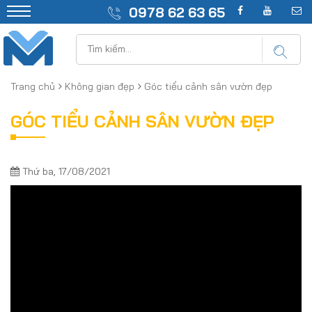
0978 62 63 65
Trang chủ
Không gian đẹp
Góc tiểu cảnh sân vườn đẹp
GÓC TIỂU CẢNH SÂN VƯỜN ĐẸP
Thứ ba, 17/08/2021