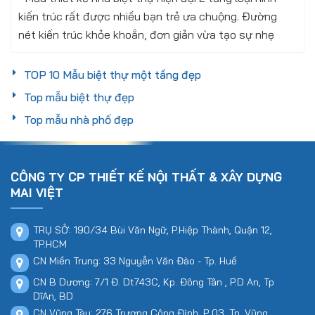
kiến trúc rất được nhiều bạn trẻ ưa chuộng. Đường
nét kiến trúc khỏe khoắn, đơn giản vừa tạo sự nhẹ
nhàng cho công trình...
TOP 10 Mẫu biệt thự một tầng đẹp
Xem thêm
Thứ sáu, 30/06/2023
Top mẫu biệt thự đẹp
Top mẫu nhà phố đẹp
CÔNG TY CP THIẾT KẾ NỘI THẤT & XÂY DỰNG
MAI VIỆT
TRỤ SỞ: 190/34 Bùi Văn Ngữ, P.Hiệp Thành, Quận 12,
TP.HCM
CN Miền Trung: 33 Nguyễn Văn Đào - Tp. Huế
CN B Dương: 7/1 Đ. Dt743C, Kp. Đông Tân , P.D An, Tp
DĩAn, BD
CN Vũng Tàu: 276 Trương Công Định, P 03, Tp. Vũng