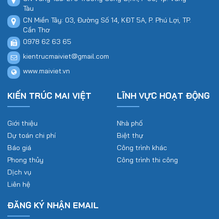
Tàu
CN Miền Tây: 03, Đường Số 14, KĐT 5A, P. Phú Lợi, TP.
Cần Thơ
0978 62 63 65
kientrucmaiviet@gmail.com
www.maiviet.vn
KIẾN TRÚC MAI VIỆT
LĨNH VỰC HOẠT ĐỘNG
Giới thiệu
Nhà phố
Dự toán chi phí
Biệt thự
Báo giá
Công trình khác
Phong thủy
Công trình thi công
Dịch vụ
Liên hệ
ĐĂNG KÝ NHẬN EMAIL