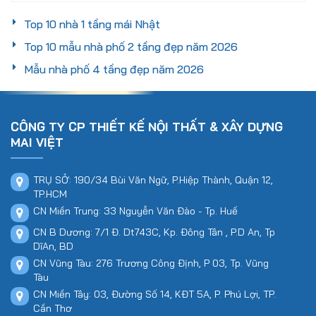
có độ dốc trong khoảng...
Top 10 nhà 1 tầng mái Nhật
Xem thêm
Thứ bảy, 14/09/2024
Top 10 mẫu nhà phố 2 tầng đẹp năm 2026
Mẫu nhà phố 4 tầng đẹp năm 2026
CÔNG TY CP THIẾT KẾ NỘI THẤT & XÂY DỰNG
MAI VIỆT
TRỤ SỞ: 190/34 Bùi Văn Ngữ, P.Hiệp Thành, Quận 12,
TP.HCM
CN Miền Trung: 33 Nguyễn Văn Đào - Tp. Huế
CN B Dương: 7/1 Đ. Dt743C, Kp. Đông Tân , P.D An, Tp
DĩAn, BD
CN Vũng Tàu: 276 Trương Công Định, P 03, Tp. Vũng
Tàu
CN Miền Tây: 03, Đường Số 14, KĐT 5A, P. Phú Lợi, TP.
Cần Thơ