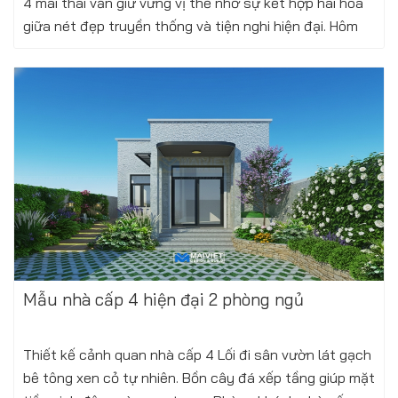
4 mái thái vẫn giữ vững vị thế nhờ sự kết hợp hài hòa
giữa nét đẹp truyền thống và tiện nghi hiện đại. Hôm
nay, chúng tôi xin giới thiệu...
Xem thêm
Thứ tư, 28/01/2026
Mẫu nhà cấp 4 hiện đại 2 phòng ngủ
Thiết kế cảnh quan nhà cấp 4 Lối đi sân vườn lát gạch
bê tông xen cỏ tự nhiên. Bồn cây đá xếp tầng giúp mặt