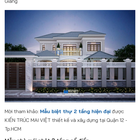
Giang
Mời tham khảo:
Mẫu biệt thự 2 tầng hiện đại
được
KIẾN TRÚC MAI VIỆT thiết kế và xây dựng tại Quận 12 -
Tp.HCM