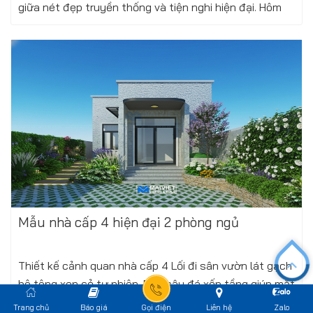
giữa nét đẹp truyền thống và tiện nghi hiện đại. Hôm
nay, chúng tôi xin giới thiệu...
Xem thêm
Thứ tư, 28/01/2026
Mẫu nhà cấp 4 hiện đại 2 phòng ngủ
Thiết kế cảnh quan nhà cấp 4 Lối đi sân vườn lát gạch
bê tông xen cỏ tự nhiên. Bồn cây đá xếp tầng giúp mặt
tiền sinh động và sang trọng. Phòng khách nhà cấp
Trang chủ
Báo giá
Gọi điện
Liên hệ
Zalo