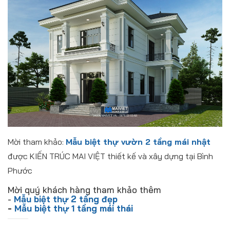
Mời tham khảo:
Mẫu biệt thự vườn 2 tầng mái nhật
được KIẾN TRÚC MAI VIỆT thiết kế và xây dựng tại Bình
Phước
Mời quý khách hàng tham khảo thêm
-
Mẫu biệt thự 2 tầng đẹp
-
Mẫu biệt thự 1 tầng mái thái