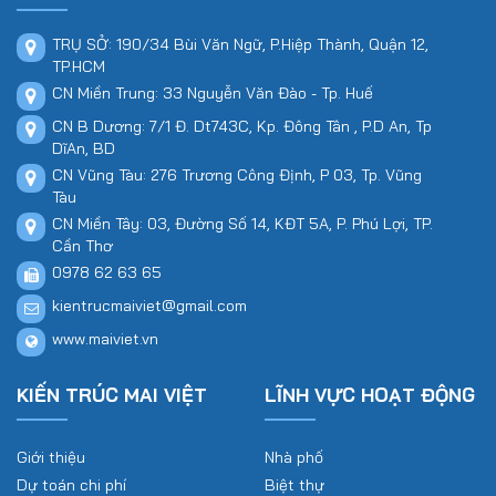
TRỤ SỞ: 190/34 Bùi Văn Ngữ, P.Hiệp Thành, Quận 12,
TP.HCM
CN Miền Trung: 33 Nguyễn Văn Đào - Tp. Huế
CN B Dương: 7/1 Đ. Dt743C, Kp. Đông Tân , P.D An, Tp
DĩAn, BD
CN Vũng Tàu: 276 Trương Công Định, P 03, Tp. Vũng
Tàu
CN Miền Tây: 03, Đường Số 14, KĐT 5A, P. Phú Lợi, TP.
Cần Thơ
0978 62 63 65
kientrucmaiviet@gmail.com
www.maiviet.vn
KIẾN TRÚC MAI VIỆT
LĨNH VỰC HOẠT ĐỘNG
Giới thiệu
Nhà phố
Dự toán chi phí
Biệt thự