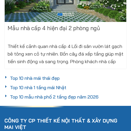
Mẫu nhà cấp 4 hiện đại 2 phòng ngủ
Thiết kế cảnh quan nhà cấp 4 Lối đi sân vườn lát gạch
bê tông xen cỏ tự nhiên. Bồn cây đá xếp tầng giúp mặt
tiền sinh động và sang trọng. Phòng khách nhà cấp
4 rộng thoáng Tiến vào...
Top 10 nhà mái thái đẹp
Xem thêm
Thứ tư, 19/11/2025
Top 10 nhà 1 tầng mái Nhật
Top 10 mẫu nhà phố 2 tầng đẹp năm 2026
CÔNG TY CP THIẾT KẾ NỘI THẤT & XÂY DỰNG
MAI VIỆT