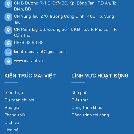
CN B Dương: 7/1 Đ. Dt743C, Kp. Đông Tân , P.D An, Tp
DĩAn, BD
CN Vũng Tàu: 276 Trương Công Định, P 03, Tp. Vũng
Tàu
CN Miền Tây: 03, Đường Số 14, KĐT 5A, P. Phú Lợi, TP.
Cần Thơ
0978 62 63 65
kientrucmaiviet@gmail.com
www.maiviet.vn
KIẾN TRÚC MAI VIỆT
LĨNH VỰC HOẠT ĐỘNG
Giới thiệu
Nhà phố
Dự toán chi phí
Biệt thự
Báo giá
Công trình khác
Phong thủy
Công trình thi công
Dịch vụ
Liên hệ