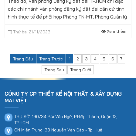
Theo đó, Văn phòng Đăng ký đất đai TP.HCM chỉ đạo
các chi nhánh văn phòng đăng ký đất đai căn cứ tình
hình thực tế để phối hợp Phòng TN-MT, Phòng Quản lý
đô thị và UBND phường, xã, thị...
Xem thêm
Thứ ba, 21/11/2023
Trang Đầu
Trang Trước
1
2
3
4
5
6
7
Trang Sau
Trang Cuối
CÔNG TY CP THIẾT KẾ NỘI THẤT & XÂY DỰNG
MAI VIỆT
TRỤ SỞ: 190/34 Bùi Văn Ngữ, P.Hiệp Thành, Quận 12,
TP.HCM
CN Miền Trung: 33 Nguyễn Văn Đào - Tp. Huế