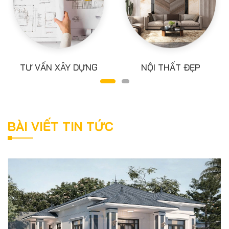
TƯ VẤN XÂY DỰNG
NỘI THẤT ĐẸP
BÀI VIẾT TIN TỨC