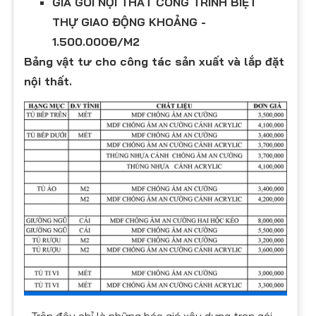
GIÁ GÓI NỘI THẤT CÔNG TRÌNH BIỆT
THỰ GIAO ĐỘNG KHOẢNG -
1.500.000Đ/M2
Bảng vật tư cho công tác sản xuất và lắp đặt
nội thất.
- Trên đây chỉ là những báo giá xây dựng trọn gói