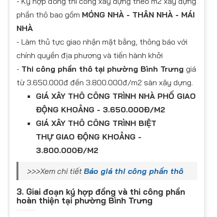
- Ký hợp đồng thi công xây dựng theo m2 xây dựng
phần thô bao gồm
MÓNG NHÀ - THÂN NHÀ - MÁI
NHÀ
- Làm thủ tực giao nhận mặt bằng, thông báo với
chính quyền địa phương và tiến hành khởi
-
Thi công phần thô
tại phường Bình Trưng
giá
từ 3.650.000đ đến 3.800.000đ/m2 sàn xây dựng.
GIÁ XÂY THÔ CÔNG TRÌNH NHÀ PHỐ GIAO
ĐỘNG KHOẢNG - 3.650.000Đ/M2
GIÁ XÂY THÔ CÔNG TRÌNH BIỆT
THỰ GIAO ĐỘNG KHOẢNG -
3.800.000Đ/M2
>>>Xem chi tiết
Báo giá thi công phần thô
3. Giai đoạn ký hợp đồng và thi công phần
hoàn thiện tại phường Bình Trưng