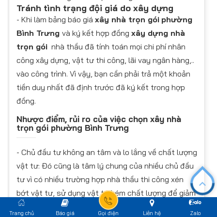
Tránh tình trạng đội giá do xây dựng
- Khi làm bảng báo giá
xây nhà trọn gói
phường
Bình Trưng
và ký kết hợp đồng
xây dựng nhà
trọn gói
nhà thầu đã tính toán mọi chi phí nhân
công xây dựng, vật tư thi công, lãi vay ngân hàng,..
vào công trình. Vì vậy, bạn cần phải trả một khoản
tiền duy nhất đã định trước đã ký kết trong hợp
đồng.
Nhược điểm, rủi ro của việc chọn xây nhà
trọn gói
phường Bình Trưng
- Chủ đầu tư không an tâm và lo lắng về chất lượng
vật tư: Đó cũng là tâm lý chung của nhiều chủ đầu
tư vì có nhiều trường hợp nhà thầu thi công xén
bớt vật tư, sử dụng vật tư kém chất lượng để giảm
thiệu chi phí thi công xây dựng. Vì vậy việc lựa chọn
Trang chủ
Báo giá
Gọi điện
Liên hệ
Zalo