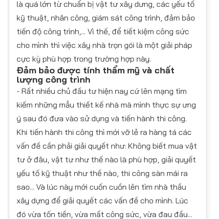
là quá lớn từ chuẩn bị vật tư xây dưng, các yếu tố
kỹ thuật, nhân công, giám sát công trình, đảm bảo
tiến độ công trình,... Vì thế, để tiết kiệm công sức
cho mình thì việc xây nhà trọn gói là một giải pháp
cực kỳ phù hợp trong trường hợp này.
Đảm bảo được tính thẩm mỹ và chất
lượng công trình
- Rất nhiều chủ đầu tư hiện nay cứ lên mạng tìm
kiếm những mẫu thiết kế nhà mà mình thực sự ưng
ý sau đó đưa vào sử dụng và tiến hành thi công.
Khi tiến hành thi công thì mới vỡ lẻ ra hàng tá các
vấn đề cần phải giải quyết như: Không biết mua vật
tư ở đâu, vật tư như thế nào là phù hợp, giải quyết
yếu tố kỹ thuật như thế nào, thi công sàn mái ra
sao... Và lúc này mới cuốn cuồn lên tìm nhà thầu
xây dựng để giải quyết các vấn đề cho mình. Lúc
đó vừa tốn tiền, vừa mất công sức, vừa đau đầu...