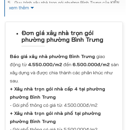
Quy trình xây nhà trọn gói phường Bình Trưng của KIẾN
xem thêm
TRÚC MAI VIỆT
Có nên giao khoán xây nhà trọn gói tại phường Bình
Trưng hay không?
Vì sao chi phí xây nhà trọn gói tại phường Bình
Đơn giá xây nhà trọn gói
Trưng khác nhau giữa các đơn vị
phường phường Bình Trưng
Vì sao bạn chọn dịch vụ xây nhà trọn gói tại phường Bình
Trưng
Công trình xây nhà trọn gói tiêu biểu của KIẾN TRÚC MAI
Báo giá xây nhà phường Bình Trưng
giao
VIỆT
động từ
4.550.000/m2
đến
6.500.000đ/m2
sàn
Hậu mãi và bảo hành từ KIẾN TRÚC MAI VIỆT
xây dựng và được chia thành các phân khúc như
Kết luận
sau.
+ Xây nhà trọn gói nhà cấp 4 tại phường
phường Bình Trưng
​- Gói phổ thông có giá từ: 4.500.000đ/m2
+ Xây nhà trọn gói nhà phố tại phường
phường Bình Trưng
​- Gói phổ thông có giá từ: 5.500.000đ/m2