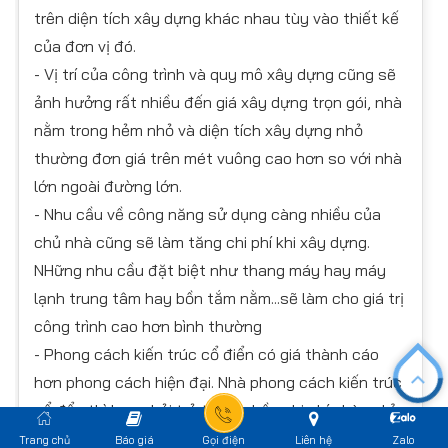
trên diện tích xây dựng khác nhau tùy vào thiết kế
của đơn vị đó.
- Vị trí của công trình và quy mô xây dựng cũng sẽ
ảnh hưởng rất nhiều đến giá xây dựng trọn gói, nhà
nằm trong hẻm nhỏ và diện tích xây dựng nhỏ
thường đơn giá trên mét vuông cao hơn so với nhà
lớn ngoài đường lớn.
- Nhu cầu về công năng sử dụng càng nhiều của
chủ nhà cũng sẽ làm tăng chi phí khi xây dựng.
NHững nhu cầu đặt biệt như thang máy hay máy
lạnh trung tâm hay bồn tắm nằm...sẽ làm cho giá trị
công trình cao hơn bình thường
- Phong cách kiến trúc cổ điển có giá thành cáo
hơn phong cách hiện đại. Nhà phong cách kiến trúc
cổ đển thì bạn phải trả thâm phần chi phí phào chỉ
kiến trúc, phào chỉ trang trí nội thất...
Trang chủ
Báo giá
Gọi điện
Liên hệ
Zalo