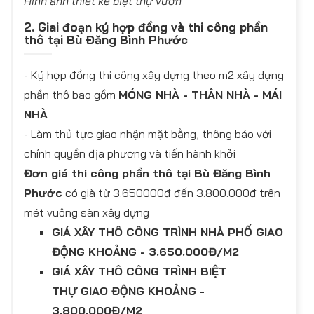
Hình ảnh thiết kế biệt thự vườn
2. Giai đoạn ký hợp đồng và thi công phần
thô tại Bù Đăng Bình Phước
- Ký hợp đồng thi công xây dựng theo m2 xây dựng
phần thô bao gồm
MÓNG NHÀ - THÂN NHÀ - MÁI
NHÀ
- Làm thủ tực giao nhận mặt bằng, thông báo với
chính quyền địa phương và tiến hành khởi
Đơn giá thi công phần thô tại Bù Đăng Bình
Phước
có già từ 3.650000đ đến 3.800.000đ trên
mét vuông sàn xây dựng
GIÁ XÂY THÔ CÔNG TRÌNH NHÀ PHỐ GIAO
ĐỘNG KHOẢNG - 3.650.000Đ/M2
GIÁ XÂY THÔ CÔNG TRÌNH BIỆT
THỰ GIAO ĐỘNG KHOẢNG -
3.800.000Đ/M2