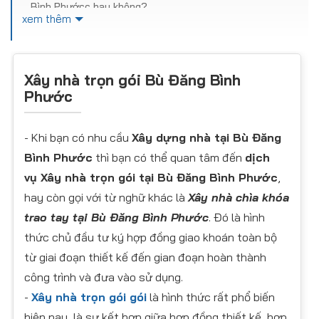
Bình Phướcc hay không?
xem thêm
Vì sao có sự khác nhau về chi phí xây nhà trọn gói tại Bù
Đăng Bình Phước giữa các đơn vị
Vì sao bạn chọn dịch vụ xây nhà trọn gói Bù Đăng Bình
Phước từ KIẾN TRÚC MAI VIỆT
Xây nhà trọn gói Bù Đăng Bình
Công trình xây nhà trọn gói tiêu biểu của KIẾN TRÚC MAI
Phước
VIỆT
Hậu mãi và bảo hành từ KIẾN TRÚC MAI VIỆT khi xây nhà
trọn gói tại Bù Đăng Bình Phước
- Khi bạn có nhu cầu
Xây dựng nhà tại Bù Đăng
Bình Phước
thì bạn có thể quan tâm đến
dịch
vụ Xây nhà trọn gói tại Bù Đăng Bình Phước
,
hay còn gọi với từ nghữ khác là
Xây nhà chìa khóa
trao tay tại Bù Đăng Bình Phước
. Đó là hình
thức chủ đầu tư ký hợp đồng giao khoán toàn bộ
từ giai đoạn thiết kế đến gian đoạn hoàn thành
công trình và đưa vào sử dụng.
-
Xây nhà trọn gói gói
là hình thức rất phổ biến
hiện nay, là sự kết hợp giữa hợp đồng thiết kế, hợp