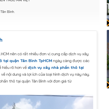
 KIẾN TRÚC MAI VIỆT
 Tân Bình.
kèm theo hợp đồng thi công phần thô.
 phần thô cửa KIẾN TRÚC MAI VIỆT
h
Tp.HCM nên có rất nhiều đơn vị cung cấp dịch vụ xây
ô tại quận Tân Bình TpHCM
ngày càng được các
ề hiều rõ hơn về
dịch vụ xây nhà phần thô tại
về nội dung và lợi ích của loại hình dịch vụ này này.
hần thô tại quận Tân Bình với đơn giá từ