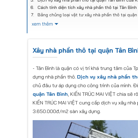
Dịch vụ xây nhà phần thô tại quận Tân Bình của
Cách tính diện tích xây nhà phần thô tại Tân Bình
Bảng chủng loại vật tư xây nhà phần thô tại quận
Những công việc đơn vị thi công cung cấp vật tư 
xem thêm
Những công việc ngoài hợp đồng phần thô
Hình ảnh thực tế công trình thiết kế - xây dựng
Hậu mãi và bảo hành
Xây nhà phần thô tại quận Tân Bìn
Thông tin liên hệ
- Tân Bình là quận có vị trí khá trung tâm của 
dựng nhà phần thô.
D
ịch
vụ xây nhà phần th
chủ đâu tư áp dụng cho công trình của mình. Đ
quận Tân Bình
, KIẾN TRÚC MAI VIỆT chia sẽ rõ 
KIẾN TRÚC MAI VIỆT cung cấp dịch vụ xây nhà p
3.650.000đ/m2 sàn xây dựng.