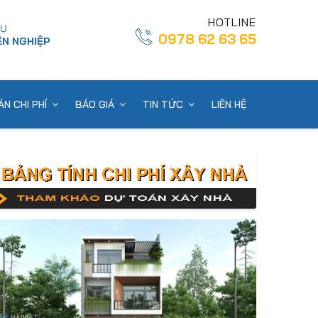
HOTLINE
VỤ
0978 62 63 65
N NGHIỆP
N CHI PHÍ
BÁO GIÁ
TIN TỨC
LIÊN HỆ