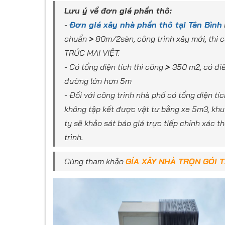
Lưu ý về đơn giá phần thô:
-
Đơn giá xây nhà phần thô tại Tân Bình
chuẩn
>
80m/2sàn, công trình xây mới, thi c
TRÚC MAI VIỆT.
- Có tổng diện tích thi công
>
350 m2, có điề
đường lớn hơn 5m
- Đối với công trình nhà phố có tổng diện tí
không tập kết được vật tư bằng xe 5m3, khu 
ty sẽ khảo sát báo giá trực tiếp chính xác 
trình.
Cùng tham khảo
GÍA XÂY NHÀ TRỌN GÓI T