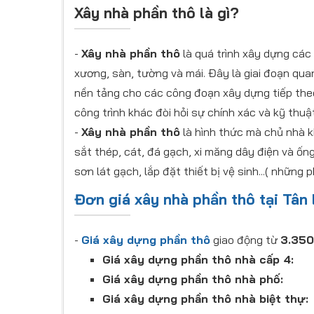
​Xây nhà phần thô là gì?
-
Xây nhà phần thô
là quá trình xây dựng các
xương, sàn, tường và mái. Đây là giai đoạn qua
nền tảng cho các công đoạn xây dựng tiếp the
công trình khác đòi hỏi sự chính xác và kỹ thuậ
-
Xây nhà phần thô
là hình thức mà chủ nhà k
sắt thép, cát, đá gạch, xi măng dây điện và ốn
sơn lát gạch, lắp đặt thiết bị vệ sinh...( nhữn
Đơn giá xây nhà phần thô tại Tân 
-
Giá xây dựng phần thô
giao động từ
3.35
Giá xây dựng phần thô nhà cấp 4:
Giá xây dựng phần thô nhà phố:
Giá xây dựng phần thô nhà biệt thự