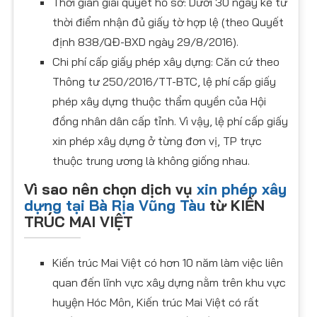
Thời gian giải quyết hồ sơ: Dưới 30 ngày kể từ
thời điểm nhận đủ giấy tờ hợp lệ (theo Quyết
định 838/QĐ-BXD ngày 29/8/2016).
Chi phí cấp giấy phép xây dựng: Căn cứ theo
Thông tư 250/2016/TT-BTC, lệ phí cấp giấy
phép xây dựng thuộc thẩm quyền của Hội
đồng nhân dân cấp tỉnh. Vì vậy, lệ phí cấp giấy
xin phép xây dựng ở từng đơn vị, TP trực
thuộc trung ương là không giống nhau.
Vì sao nên chọn dịch vụ
xin phép xây
dựng tại Bà Rịa Vũng Tàu
từ KIẾN
TRÚC MAI VIỆT
Kiến trúc Mai Việt có hơn 10 năm làm việc liên
quan đến lĩnh vực xây dựng nằm trên khu vực
huyện Hóc Môn, Kiến trúc Mai Việt có rất