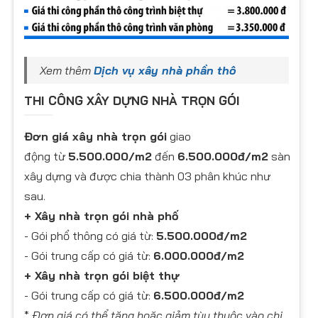
Xem thêm
Dịch vụ xây nhà phần thô
THI CÔNG XÂY DỰNG NHÀ TRỌN GÓI
Đơn giá xây nhà trọn gói
giao
động từ
5.500.000/m2
đến
6.500.000đ/m2
sàn
xây dựng và được chia thành 03 phân khúc như
sau.
+ Xây nhà trọn gói nhà phố
​- Gói phổ thông có giá từ:
5.500.000đ/m2
- Gói trung cấp có giá từ:
6.000.000đ/m2
+ Xây nhà trọn gói biệt thự
- Gói trung cấp có giá từ:
6.500.000đ/m2
*
Đơn giá có thể tăng hoặc giảm tùy thuộc vào chi