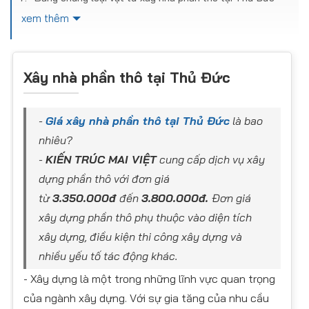
Những công việc đơn vị thi công cung cấp vật tư và
xem thêm
nhân công
Những công việc đơn vị thi công chỉ cung cấp nhân công
Những công việc ngoài hợp đồng phần thô
Xây nhà phần thô tại Thủ Đức
Hậu mãi và bảo hành cho dịch vụ xây nhà phần thô tại
Thủ Đức
Hình ảnh thực tế công trình thiết kế - xây dựng phần
-
Giá xây nhà phần thô tại
Thủ Đức
là bao
thô cửa KIẾN TRÚC MAI VIỆT
nhiêu?
-
KIẾN TRÚC MAI VIỆT
cung cấp dịch vụ xây
dựng phần thô với đơn giá
từ
3.350.000đ
đến
3.800.000đ.
Đơn giá
xây dựng phần thô phụ thuộc vào diện tích
xây dựng, điều kiện thi công xây dựng và
nhiều yếu tố tác động khác.
- Xây dựng là một trong những lĩnh vực quan trọng
của ngành xây dựng. Với sự gia tăng của nhu cầu