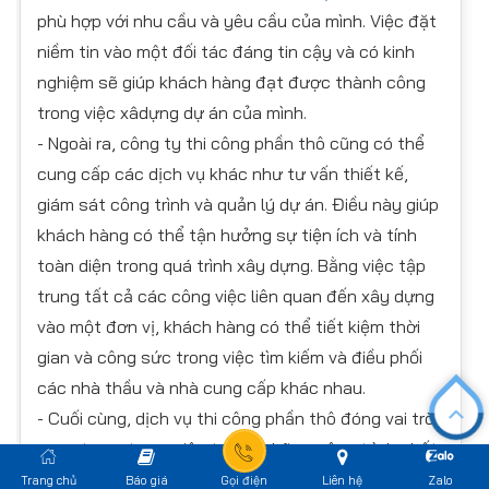
phù hợp với nhu cầu và yêu cầu của mình. Việc đặt
niềm tin vào một đối tác đáng tin cậy và có kinh
nghiệm sẽ giúp khách hàng đạt được thành công
trong việc xâdựng dự án của mình.
- Ngoài ra, công ty thi công phần thô cũng có thể
cung cấp các dịch vụ khác như tư vấn thiết kế,
giám sát công trình và quản lý dự án. Điều này giúp
khách hàng có thể tận hưởng sự tiện ích và tính
toàn diện trong quá trình xây dựng. Bằng việc tập
trung tất cả các công việc liên quan đến xây dựng
vào một đơn vị, khách hàng có thể tiết kiệm thời
gian và công sức trong việc tìm kiếm và điều phối
các nhà thầu và nhà cung cấp khác nhau.
- Cuối cùng, dịch vụ thi công phần thô đóng vai trò
quan trọng trong việc tạo ra những công trình chất
lượng, an toàn và bền vững. Không chỉ đảm bảo
Trang chủ
Báo giá
Gọi điện
Liên hệ
Zalo