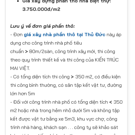
Giá xây dựng phần thô nhà biệt thự:
3.750.000đ/m2
Lưu ý về đơn giá phần thô:
- Đơn
giá xây nhà phần thô tại Thủ Đức
này áp
dụng cho công trình nhà phố tiêu
chuẩn
>
80m/2sàn, công trình xây mới, thi công
theo quy trình thiết kế và thi công của KIẾN TRÚC
MAI VIỆT.
- Có tổng diện tích thi công
>
350 m2, có điều kiện
thi công bình thường, có sân tập kết vật tư, đường
lớn hơn 5m
- Đối với công trình nhà phố có tổng diện tích
<
350
m2 hoặc nhà trong hẻm nhỏ dưới 5m và không tập
kết được vật tư bằng xe 5m3, khu vực chợ, công
trình nhà hàng, khách sạn . . . công ty sẽ khảo sát