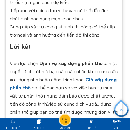
thiếu hụt ngân sách dự kiến.
Tiếp xúc với nhiều đơn vị tư vấn có thể dẫn đến
phát sinh các hạng mục khác nhau.
Cung cấp vật tư cho quá trình thi công có thể gặp
trở ngại và ảnh hưởng đến tiến độ thi công.
Lời kết
Việc lựa chọn
Dịch vụ xây dựng phần thô
là một
quyết định tốt mà bạn cần cân nhắc khi có nhu cầu
xây dựng nhà hoặc công trình khác.
Giá xây dựng
phần thô
có thể cao hơn so với việc bạn tự mua
vật tư phần thô nhưng đảm bảo được chất lượng,
tiến độ công trình.Việc sử dụng dịch vụ xây dựng
phần thô giúp bạn có thể tìm được những đơn vị thi
công xây dựng chuyên nghiệp. Bạn có nhiều thời
gian hơn cho việc lựa chọn các trang thiết bị hàn
Trang chủ
Báo giá
Gọi điện
Liên hệ
Zalo