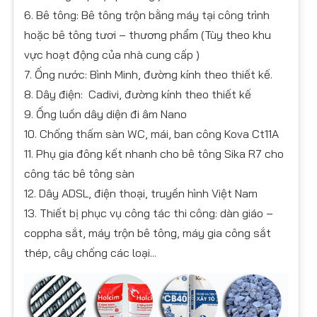
6. Bê tông: Bê tông trộn bằng máy tại công trình
hoặc bê tông tươi – thương phẩm (Tùy theo khu
vực hoạt động của nhà cung cấp )
7. Ống nước: Bình Minh, đường kính theo thiết kế.
8. Dây điện: Cadivi, đường kính theo thiết kế
9. Ống luồn dây diện đi âm Nano
10. Chống thấm sàn WC, mái, ban công Kova Ct11A
11. Phụ gia đông kết nhanh cho bê tông Sika R7 cho
công tác bê tông sàn
12. Dây ADSL, điện thoại, truyền hình Việt Nam
13. Thiết bị phục vụ công tác thi công: dàn giáo –
coppha sắt, máy trộn bê tông, máy gia công sắt
thép, cây chống các loại...