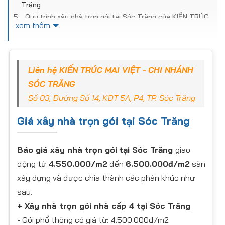
Trăng
Quy trình xây nhà trọn gói tại Sóc Trăng của KIẾN TRÚC
xem thêm
MAI VIỆT
Có nên giao khoán xây nhà trọn gói tại Sóc Trăng hay
không?
Vì sao chi phí xây nhà trọn gói tại Sóc Trăng khác nhau
Liên hệ KIẾN TRÚC MAI VIỆT - CHI NHÁNH
giữa các đơn vị
Vì sao bạn chọn dịch vụ xây nhà trọn gói tại Sóc
SÓC TRĂNG
Trăng từ KIẾN TRÚC MAI VIỆT
Số 03, Đường Số 14, KĐT 5A, P4, TP. Sóc Trăng
Công trình xây nhà trọn gói tiêu biểu của KIẾN TRÚC MAI
VIỆT
Giá xây nhà trọn gói tại Sóc Trăng
Hậu mãi và bảo hành từ KIẾN TRÚC MAI VIỆT
Thông tin liên hệ
Báo giá xây nhà trọn gói
tại Sóc Trăng
giao
Giải đáp thắc mắc khi chọn dịch vụ xây nhà trọn gói tại
Sóc Trăng
động từ
4.550.000/m2
đến
6.500.000đ/m2
sàn
Kết luận
xây dựng và được chia thành các phân khúc như
sau.
+ Xây nhà trọn gói nhà cấp 4 tại Sóc Trăng
​- Gói phổ thông có giá từ: 4.500.000đ/m2