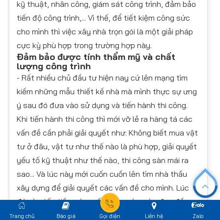
kỹ thuật, nhân công, giám sát công trình, đảm bảo
tiến độ công trình,... Vì thế, để tiết kiệm công sức
cho mình thì việc xây nhà trọn gói là một giải pháp
cực kỳ phù hợp trong trường hợp này.
Đảm bảo được tính thẩm mỹ và chất
lượng công trình
- Rất nhiều chủ đầu tư hiện nay cứ lên mạng tìm
kiếm những mẫu thiết kế nhà mà mình thực sự ưng
ý sau đó đưa vào sử dụng và tiến hành thi công.
Khi tiến hành thi công thì mới vỡ lẻ ra hàng tá các
vấn đề cần phải giải quyết như: Không biết mua vật
tư ở đâu, vật tư như thế nào là phù hợp, giải quyết
yếu tố kỹ thuật như thế nào, thi công sàn mái ra
sao... Và lúc này mới cuốn cuồn lên tìm nhà thầu
xây dựng để giải quyết các vấn đề cho mình. Lúc
đó vừa tốn tiền, vừa mất công sức, vừa đau đầu...
Thay vì đó bạn có thể trình bày ý tưởng của bạn
Trang chủ
Báo giá
Gọi điện
Liên hệ
Zalo